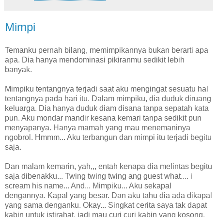
Mimpi
Temanku pernah bilang, memimpikannya bukan berarti apa
apa. Dia hanya mendominasi pikiranmu sedikit lebih
banyak.
Mimpiku tentangnya terjadi saat aku mengingat sesuatu hal
tentangnya pada hari itu. Dalam mimpiku, dia duduk diruang
keluarga. Dia hanya duduk diam disana tanpa sepatah kata
pun. Aku mondar mandir kesana kemari tanpa sedikit pun
menyapanya. Hanya mamah yang mau menemaninya
ngobrol. Hmmm... Aku terbangun dan mimpi itu terjadi begitu
saja.
Dan malam kemarin, yah,,, entah kenapa dia melintas begitu
saja dibenakku... Twing twing twing ang guest what.... i
scream his name... And... Mimpiku... Aku sekapal
dengannya. Kapal yang besar. Dan aku tahu dia ada dikapal
yang sama denganku. Okay... Singkat cerita saya tak dapat
kabin untuk istirahat, jadi mau curi curi kabin yang kosong.