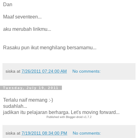
Dan
Maaf seventeen...
aku merubah lirikmu...
Rasaku pun ikut menghilang bersamamu...
siska
at
7/26/2011 07:24:00 AM
No comments:
Tuesday, July 19, 2011
Terlalu naif memang :-)
sudahlah...
jadikan itu pelajaran berharga. Let's moving forward...
Published with Blogger-droid v1.7.2
siska
at
7/19/2011 08:34:00 PM
No comments: