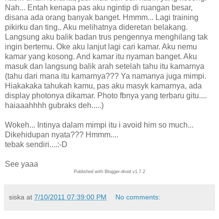
Nah... Entah kenapa pas aku ngintip di ruangan besar,
disana ada orang banyak banget. Hmmm... Lagi training
pikirku dan ting.. Aku melihatnya dideretan belakang.
Langsung aku balik badan trus pengennya menghilang tak
ingin bertemu. Oke aku lanjut lagi cari kamar. Aku nemu
kamar yang kosong. And kamar itu nyaman banget. Aku
masuk dan langsung balik arah setelah tahu itu kamarnya
(tahu dari mana itu kamarnya??? Ya namanya juga mimpi.
Hiakakaka tahukah kamu, pas aku masyk kamarnya, ada
display photonya dikamar. Photo fbnya yang terbaru gitu....
haiaaahhhh gubraks deh.....)
Wokeh... Intinya dalam mimpi itu i avoid him so much...
Dikehidupan nyata??? Hmmm....
tebak sendiri....:-D
See yaaa
Published with Blogger-droid v1.7.2
siska
at
7/10/2011 07:39:00 PM
No comments: