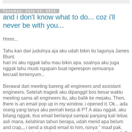
Tuesday, July 12, 2011
and i don't know what to do... coz i'll
never be with you...
Hmm...
Tahu kan dari judulnya aja aku udah bikin itu lagunya James
Blunt.
hari ini aku nggak tahu mau bikin apa. soalnya aku juga
nggak tahu musti ngapain buat ngerespon semuanya
kecuali tersenyum...
Berawal dari meeting bareng all engineers and assistant
engineers. Setelah tragedi aku dipanggil bos besar waktu
meeting sama all engineers itu, aku balik ke mejaku. Then,
there is an email pop up in my window. i opened it. Ok... ada
orang yang tanya aku pernah kerja di PT A atau nggak. aku
bilang nggak, trus email berlanjut sampai panjang kali lebar,
asli mana, kelahiran tahun berapa, udah merid apa belum
and crap,,, i send a stupid email to him, isinya " maaf pak,