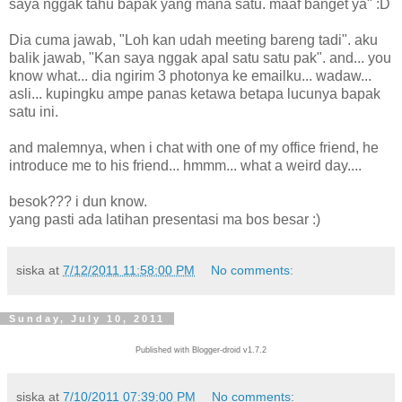
saya nggak tahu bapak yang mana satu. maaf banget ya" :D
Dia cuma jawab, "Loh kan udah meeting bareng tadi". aku
balik jawab, "Kan saya nggak apal satu satu pak". and... you
know what... dia ngirim 3 photonya ke emailku... wadaw...
asli... kupingku ampe panas ketawa betapa lucunya bapak
satu ini.
and malemnya, when i chat with one of my office friend, he
introduce me to his friend... hmmm... what a weird day....
besok??? i dun know.
yang pasti ada latihan presentasi ma bos besar :)
siska
at
7/12/2011 11:58:00 PM
No comments:
Sunday, July 10, 2011
Published with Blogger-droid v1.7.2
siska
at
7/10/2011 07:39:00 PM
No comments: